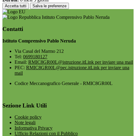
Accetta tutti
Salva le preferenze
Istituto Comprensivo Pablo Neruda
Contatti
Istituto Comprensivo Pablo Neruda
Via Casal del Marmo 212
Tel:
0699180127
Email:
RMIC8GR00L@istruzione.it
Link per inviare una mail
PEC:
RMIC8GR00L@pec.istruzione.it
Link per inviare una
mail
Codice Meccanografico Generale - RMIC8GR00L
Sezione Link Utili
Cookie policy
Note legali
Informativa Privacy
Ufficio Relazioni con il Pubblico