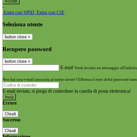
-
Entra con SPID
Entra con CIE
Seleziona utente
button close
×
Recupero password
button close
×
E-mail
Verrà inviato un messaggio all'indirizz
Non hai una e-mail associata al nome utente? Effettua il reset della password tram
E-mail inviata, si prega di controllare la casella di posta elettronica!
Errore
Chiudi
Successo
Chiudi
Informazione