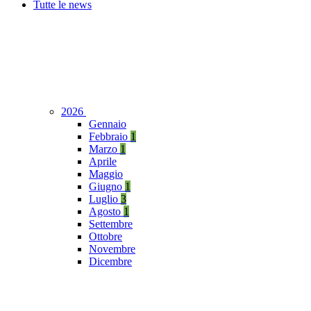
Tutte le news
2026
Gennaio
Febbraio
1
Marzo
1
Aprile
Maggio
Giugno
1
Luglio
3
Agosto
1
Settembre
Ottobre
Novembre
Dicembre