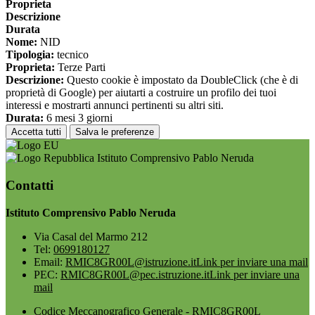
Proprieta
Descrizione
Durata
Nome:
NID
Tipologia:
tecnico
Proprieta:
Terze Parti
Descrizione:
Questo cookie è impostato da DoubleClick (che è di
proprietà di Google) per aiutarti a costruire un profilo dei tuoi
interessi e mostrarti annunci pertinenti su altri siti.
Durata:
6 mesi 3 giorni
Accetta tutti
Salva le preferenze
Istituto Comprensivo Pablo Neruda
Contatti
Istituto Comprensivo Pablo Neruda
Via Casal del Marmo 212
Tel:
0699180127
Email:
RMIC8GR00L@istruzione.it
Link per inviare una mail
PEC:
RMIC8GR00L@pec.istruzione.it
Link per inviare una
mail
Codice Meccanografico Generale - RMIC8GR00L