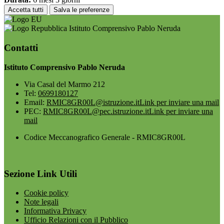
Accetta tutti
Salva le preferenze
Istituto Comprensivo Pablo Neruda
Contatti
Istituto Comprensivo Pablo Neruda
Via Casal del Marmo 212
Tel:
0699180127
Email:
RMIC8GR00L@istruzione.it
Link per inviare una mail
PEC:
RMIC8GR00L@pec.istruzione.it
Link per inviare una
mail
Codice Meccanografico Generale - RMIC8GR00L
Sezione Link Utili
Cookie policy
Note legali
Informativa Privacy
Ufficio Relazioni con il Pubblico