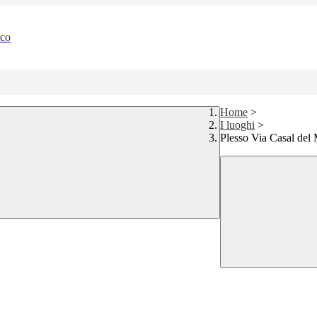
rco
Home
>
I luoghi
>
Plesso Via Casal de