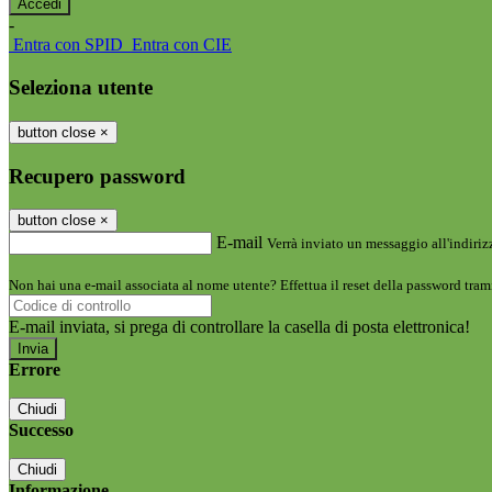
-
Entra con SPID
Entra con CIE
Seleziona utente
button close
×
Recupero password
button close
×
E-mail
Verrà inviato un messaggio all'indirizz
Non hai una e-mail associata al nome utente? Effettua il reset della password tram
E-mail inviata, si prega di controllare la casella di posta elettronica!
Errore
Chiudi
Successo
Chiudi
Informazione