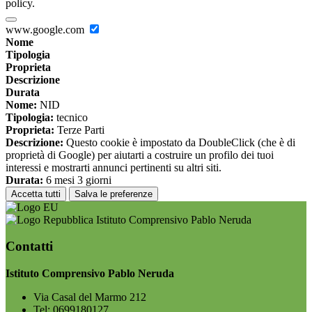
policy.
www.google.com
Nome
Tipologia
Proprieta
Descrizione
Durata
Nome:
NID
Tipologia:
tecnico
Proprieta:
Terze Parti
Descrizione:
Questo cookie è impostato da DoubleClick (che è di
proprietà di Google) per aiutarti a costruire un profilo dei tuoi
interessi e mostrarti annunci pertinenti su altri siti.
Durata:
6 mesi 3 giorni
Accetta tutti
Salva le preferenze
Istituto Comprensivo Pablo Neruda
Contatti
Istituto Comprensivo Pablo Neruda
Via Casal del Marmo 212
Tel:
0699180127