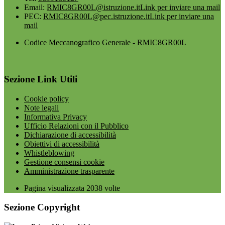
Email:
RMIC8GR00L@istruzione.it
Link per inviare una mail
PEC:
RMIC8GR00L@pec.istruzione.it
Link per inviare una
mail
Codice Meccanografico Generale - RMIC8GR00L
Sezione Link Utili
Cookie policy
Note legali
Informativa Privacy
Ufficio Relazioni con il Pubblico
Dichiarazione di accessibilità
Obiettivi di accessibilità
Whistleblowing
Gestione consensi cookie
Amministrazione trasparente
Pagina visualizzata
2038
volte
Sezione Copyright