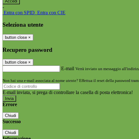
-
Entra con SPID
Entra con CIE
Seleziona utente
button close
×
Recupero password
button close
×
E-mail
Verrà inviato un messaggio all'indirizz
Non hai una e-mail associata al nome utente? Effettua il reset della password tram
E-mail inviata, si prega di controllare la casella di posta elettronica!
Errore
Chiudi
Successo
Chiudi
Informazione