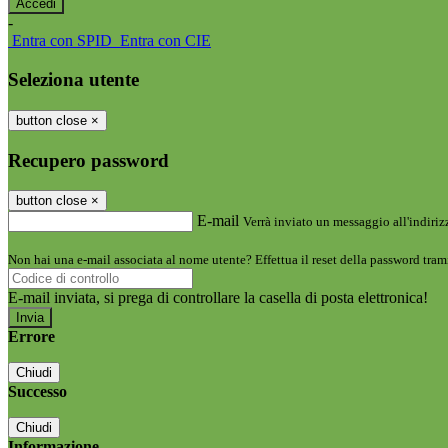
-
Entra con SPID
Entra con CIE
Seleziona utente
button close
×
Recupero password
button close
×
E-mail
Verrà inviato un messaggio all'indirizz
Non hai una e-mail associata al nome utente? Effettua il reset della password tram
E-mail inviata, si prega di controllare la casella di posta elettronica!
Errore
Chiudi
Successo
Chiudi
Informazione