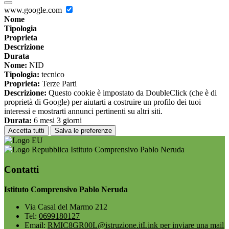
www.google.com
Nome
Tipologia
Proprieta
Descrizione
Durata
Nome:
NID
Tipologia:
tecnico
Proprieta:
Terze Parti
Descrizione:
Questo cookie è impostato da DoubleClick (che è di
proprietà di Google) per aiutarti a costruire un profilo dei tuoi
interessi e mostrarti annunci pertinenti su altri siti.
Durata:
6 mesi 3 giorni
Accetta tutti
Salva le preferenze
Istituto Comprensivo Pablo Neruda
Contatti
Istituto Comprensivo Pablo Neruda
Via Casal del Marmo 212
Tel:
0699180127
Email:
RMIC8GR00L@istruzione.it
Link per inviare una mail