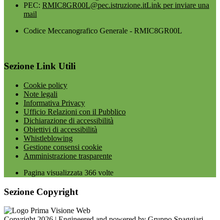
PEC:
RMIC8GR00L@pec.istruzione.it
Link per inviare una
mail
Codice Meccanografico Generale - RMIC8GR00L
Sezione Link Utili
Cookie policy
Note legali
Informativa Privacy
Ufficio Relazioni con il Pubblico
Dichiarazione di accessibilità
Obiettivi di accessibilità
Whistleblowing
Gestione consensi cookie
Amministrazione trasparente
Pagina visualizzata
366
volte
Sezione Copyright
Copyright 2026 | Engineered and powered by Gruppo Spaggiari