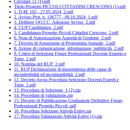
Circolare 51 (1).pdf
Titolo Progetto PICCOLI CITTADINI CRESCONO (1).pdf
1. D.M. 102 - 27.05.2024_2.pdf
2. Avviso Prot. n. 136777 - 09.10.2024_1.pdf
3. Delibere OO.CC. Adesione Avviso_2.pdf
4. CUP Candidatura_2.pdf
5. Candidatura Progetto Piccoli Cittadini Crescono_2.pdf
6. Nota di Autorizzazione Autorità di Gestione_2.pdf
7. Decreto di Assunzione al Programma Annuale_2.pdf
8. Azione di comunicazione, informazione, pubblicità_2.pdf
9. Criteri di Selezione Figure Professionali Docente Esperto e
Tutor_2.pdf
10. Nomina del RUP_2.pdf
11. RUP Dichiarazione di insussistenza delle cause di
inconferibilità ed incompatibilità_2.pdf
12. Decreto Avvio Procedura Selezione Docenti Esperti e
Tutor_2.pdf
13. Procedura di Selezione_1 (2).zip
14. Procedura di valutazione.zip
15. Decreto di Pubblicazione Graduatorie Definitive Figure
Professionali Progetto Piccoli .pdf
16. Procedura Selezione Attività Estive.rar
17. Procedura Valutazione Attività Estive (1).zip