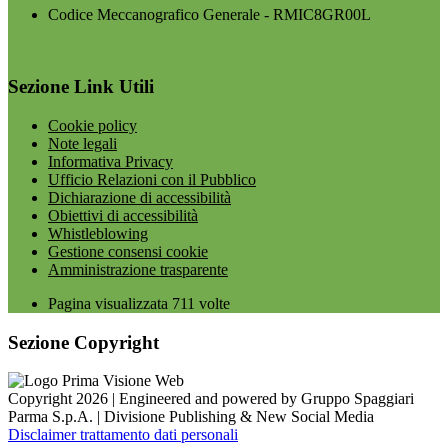
Codice Meccanografico Generale - RMIC8GR00L
Sezione Link Utili
Cookie policy
Note legali
Informativa Privacy
Ufficio Relazioni con il Pubblico
Dichiarazione di accessibilità
Obiettivi di accessibilità
Whistleblowing
Gestione consensi cookie
Amministrazione trasparente
Pagina visualizzata
711
volte
Sezione Copyright
Copyright 2026 | Engineered and powered by Gruppo Spaggiari
Parma S.p.A. | Divisione Publishing & New Social Media
Disclaimer trattamento dati personali