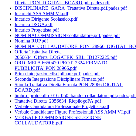
Diretta_PON_DIGITAL_BOARD.pdf.pades.pdf
DISCIPLINARE_GARA_Trattativa Dirette.pdf.pades.pdf
Incarichi ASS AMM VI.pdf
Incarico Dirigente Scolastico.pdf
Incarico DSGA.pdf
Incarico Progettista.pdf
NOMINACOMMISSIONEcollaudatore.pdf.pades.pdf
Nomina RUP.pdf
NOMINA_COLLAUDATORE_PON_28966_DIGITAL_BOARD
Offerta Trattativa Diretta
2056634_Offerta_LOGATEK_SRL_ID1272225.pdf
ORD. MEPA 6650479 PROT. 2324 FIRMATO
PUBBLICITA' PON 28966.pdf
Prima Integrazionedisciplinare.pdf.pades.pdf
Seconda Integrazione Disciplinare Firmato.pdf
Stipula Trattativa Diretta Firmata PON 28966 DIGITAL
BOARD.pdf
timbro_protocollo_016_050_bando_collaudatore.pdf.pades.pdf
Trattativa Diretta_2056634_RiepilogoPA.pdf
Verbale Candidatura Professionale Progettista.pdf
Verbale Candidature Figure Professionali ASS AMM VI.pdf
VERBALE COMMISSIONE SELEZIONE
COLLAUDATORE.pdf