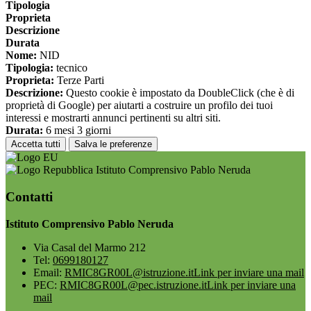
Tipologia
Proprieta
Descrizione
Durata
Nome:
NID
Tipologia:
tecnico
Proprieta:
Terze Parti
Descrizione:
Questo cookie è impostato da DoubleClick (che è di
proprietà di Google) per aiutarti a costruire un profilo dei tuoi
interessi e mostrarti annunci pertinenti su altri siti.
Durata:
6 mesi 3 giorni
Accetta tutti
Salva le preferenze
Istituto Comprensivo Pablo Neruda
Contatti
Istituto Comprensivo Pablo Neruda
Via Casal del Marmo 212
Tel:
0699180127
Email:
RMIC8GR00L@istruzione.it
Link per inviare una mail
PEC:
RMIC8GR00L@pec.istruzione.it
Link per inviare una
mail