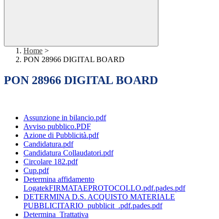
Home
>
PON 28966 DIGITAL BOARD
PON 28966 DIGITAL BOARD
Assunzione in bilancio.pdf
Avviso pubblico.PDF
Azione di Pubblicità.pdf
Candidatura.pdf
Candidatura Collaudatori.pdf
Circolare 182.pdf
Cup.pdf
Determina affidamento
LogatekFIRMATAEPROTOCOLLO.pdf.pades.pdf
DETERMINA D.S. ACQUISTO MATERIALE
PUBBLICITARIO_pubblicit_.pdf.pades.pdf
Determina_Trattativa