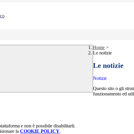
rco
Home
>
Le notizie
Le notizie
Notizie
Questo sito o gli stru
funzionamento ed utili 
attaforma e non è possibile disabilitarli.
isionare la
COOKIE POLICY
.