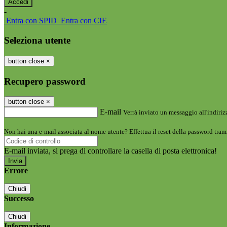
-
Entra con SPID
Entra con CIE
Seleziona utente
button close
×
Recupero password
button close
×
E-mail
Verrà inviato un messaggio all'indirizz
Non hai una e-mail associata al nome utente? Effettua il reset della password tram
E-mail inviata, si prega di controllare la casella di posta elettronica!
Errore
Chiudi
Successo
Chiudi
Informazione