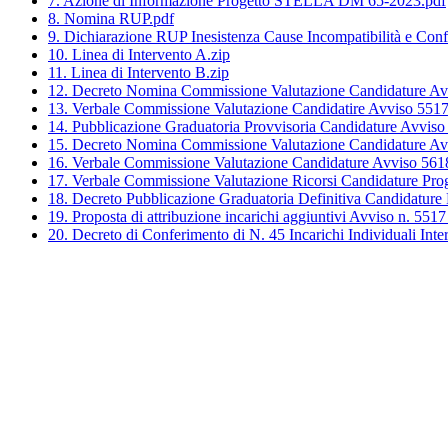
7. Azione di Informazione Progetto STELLA DM 65-2023.pdf
8. Nomina RUP.pdf
9. Dichiarazione RUP Inesistenza Cause Incompatibilità e Confli
10. Linea di Intervento A.zip
11. Linea di Intervento B.zip
12. Decreto Nomina Commissione Valutazione Candidature Av
13. Verbale Commissione Valutazione Candidatire Avviso 551
14. Pubblicazione Graduatoria Provvisoria Candidature Avviso
15. Decreto Nomina Commissione Valutazione Candidature Av
16. Verbale Commissione Valutazione Candidature Avviso 5618
17. Verbale Commissione Valutazione Ricorsi Candidature 
18. Decreto Pubblicazione Graduatoria Definitiva Candidatur
19. Proposta di attribuzione incarichi aggiuntivi Avviso n. 5517
20. Decreto di Conferimento di N. 45 Incarichi Individuali I