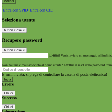
-
Entra con SPID
Entra con CIE
Seleziona utente
button close
×
Recupero password
button close
×
E-mail
Verrà inviato un messaggio all'indirizz
Non hai una e-mail associata al nome utente? Effettua il reset della password tram
E-mail inviata, si prega di controllare la casella di posta elettronica!
Errore
Chiudi
Successo
Chiudi
Informazione