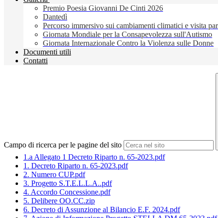
Premio Poesia Giovanni De Cinti 2026
Dantedì
Percorso immersivo sui cambiamenti climatici e visita pa
Giornata Mondiale per la Consapevolezza sull'Autismo
Giornata Internazionale Contro la Violenza sulle Donne
Documenti utili
Contatti
Campo di ricerca per le pagine del sito
1.a Allegato 1 Decreto Riparto n. 65-2023.pdf
1. Decreto Riparto n. 65-2023.pdf
2. Numero CUP.pdf
3. Progetto S.T.E.L.L.A..pdf
4. Accordo Concessione.pdf
5. Delibere OO.CC.zip
6. Decreto di Assunzione al Bilancio E.F. 2024.pdf