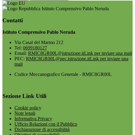
Istituto Comprensivo Pablo Neruda
Contatti
Istituto Comprensivo Pablo Neruda
Via Casal del Marmo 212
Tel:
0699180127
Email:
RMIC8GR00L@istruzione.it
Link per inviare una mail
PEC:
RMIC8GR00L@pec.istruzione.it
Link per inviare una
mail
Codice Meccanografico Generale - RMIC8GR00L
Sezione Link Utili
Cookie policy
Note legali
Informativa Privacy
Ufficio Relazioni con il Pubblico
Dichiarazione di accessibilità
Obiettivi di accessibilità