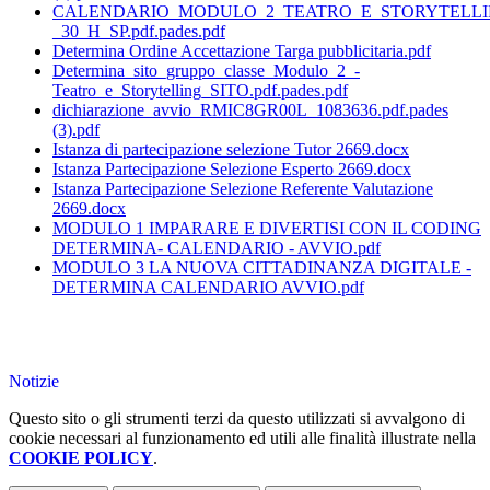
CALENDARIO_MODULO_2_TEATRO_E_STORYTELLI
_30_H_SP.pdf.pades.pdf
Determina Ordine Accettazione Targa pubblicitaria.pdf
Determina_sito_gruppo_classe_Modulo_2_-
Teatro_e_Storytelling_SITO.pdf.pades.pdf
dichiarazione_avvio_RMIC8GR00L_1083636.pdf.pades
(3).pdf
Istanza di partecipazione selezione Tutor 2669.docx
Istanza Partecipazione Selezione Esperto 2669.docx
Istanza Partecipazione Selezione Referente Valutazione
2669.docx
MODULO 1 IMPARARE E DIVERTISI CON IL CODING
DETERMINA- CALENDARIO - AVVIO.pdf
MODULO 3 LA NUOVA CITTADINANZA DIGITALE -
DETERMINA CALENDARIO AVVIO.pdf
Notizie
Questo sito o gli strumenti terzi da questo utilizzati si avvalgono di
cookie necessari al funzionamento ed utili alle finalità illustrate nella
COOKIE POLICY
.