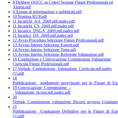
8 Delibere OOCC su Criteri Sezione Figure Professionali ed
Alunni.pdf
9 Azione di informazione e pubblicità.pdf
10 Nomina RUP.pdf
11 Incarichi_AA_2669.pdf.pades.pdf
11 Incarichi_CS_2669.pdf.pades.pdf
11 Incarico_DSGA_2669.pdf.pades.pdf
11 Incarico_DS_2669.pdf.pades.pdf
12 Avvio Procedura Selezione Figure Professionali.pdf
13 Avviso Interno Selezione Esperti.pdf
14 Avviso Interno Selezione Tutor.pdf
15 Avviso Interno Selezione Referente Valutazione.pdf
16 Costituzione e Convocazione Commissione Valutazione
Curricula Figure Professionali.pdf
17 Verbale_Commissione_Valutazione_Curricola.pdf.pades
(1).pdf
18
Pubblicazione__graduatorie_provvisorie_per_le_Figure_di_Esp
19 Convocazione_Commissione_–
_Valutazione_ricorsi.pdf.pades.pdf
20
Verbale_Commissione_valutazione_Ricorsi_avverso_Graduatori
21
Pubblicazione__Graduatorie_Definitive_per_le_Figure_di_Espe
(1).pdf