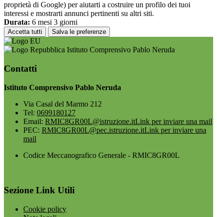
proprietà di Google) per aiutarti a costruire un profilo dei tuoi
interessi e mostrarti annunci pertinenti su altri siti.
Durata:
6 mesi 3 giorni
Accetta tutti
Salva le preferenze
Istituto Comprensivo Pablo Neruda
Contatti
Istituto Comprensivo Pablo Neruda
Via Casal del Marmo 212
Tel:
0699180127
Email:
RMIC8GR00L@istruzione.it
Link per inviare una mail
PEC:
RMIC8GR00L@pec.istruzione.it
Link per inviare una
mail
Codice Meccanografico Generale - RMIC8GR00L
Sezione Link Utili
Cookie policy