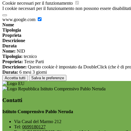
Cookie necessari per il funzionamento
I cookie necessari per il funzionamento non possono essere disabilitati.
www.google.com
Nome
Tipologia
Proprieta
Descrizione
Durata
Nome:
NID
Tipologia:
tecnico
Proprieta:
Terze Parti
Descrizione:
Questo cookie è impostato da DoubleClick (che è di propriet
Durata:
6 mesi 3 giorni
Accetta tutti
Salva le preferenze
Istituto Comprensivo Pablo Neruda
Contatti
Istituto Comprensivo Pablo Neruda
Via Casal del Marmo 212
Tel:
0699180127