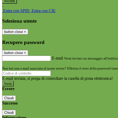
-
Entra con SPID
Entra con CIE
Seleziona utente
button close
×
Recupero password
button close
×
E-mail
Verrà inviato un messaggio all'indirizz
Non hai una e-mail associata al nome utente? Effettua il reset della password tram
E-mail inviata, si prega di controllare la casella di posta elettronica!
Errore
Chiudi
Successo
Chiudi
Informazione