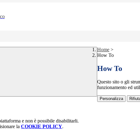
rco
Home
>
How To
How To
Questo sito o gli stru
funzionamento ed utili 
Personalizza
Rifiuta
attaforma e non è possibile disabilitarli.
isionare la
COOKIE POLICY
.