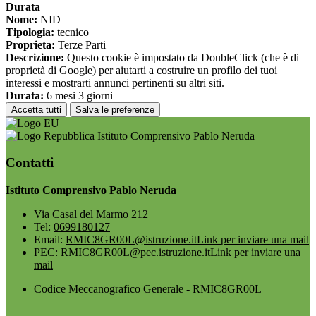
Durata
Nome:
NID
Tipologia:
tecnico
Proprieta:
Terze Parti
Descrizione:
Questo cookie è impostato da DoubleClick (che è di
proprietà di Google) per aiutarti a costruire un profilo dei tuoi
interessi e mostrarti annunci pertinenti su altri siti.
Durata:
6 mesi 3 giorni
Accetta tutti
Salva le preferenze
Istituto Comprensivo Pablo Neruda
Contatti
Istituto Comprensivo Pablo Neruda
Via Casal del Marmo 212
Tel:
0699180127
Email:
RMIC8GR00L@istruzione.it
Link per inviare una mail
PEC:
RMIC8GR00L@pec.istruzione.it
Link per inviare una
mail
Codice Meccanografico Generale - RMIC8GR00L